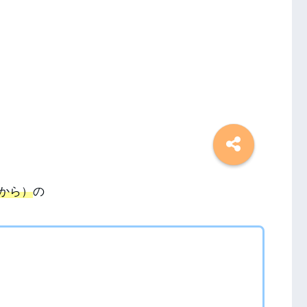
から）
の