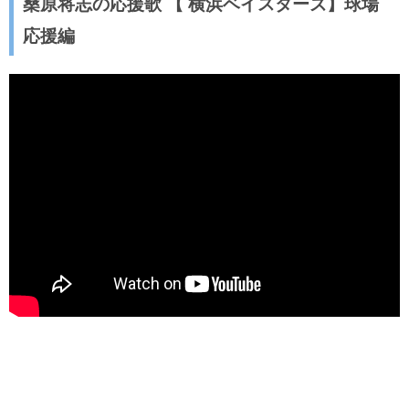
桑原将志の応援歌 【 横浜ベイスターズ】球場
応援編