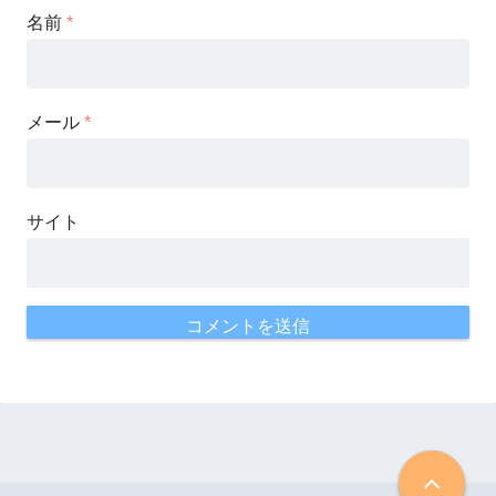
名前
*
メール
*
サイト