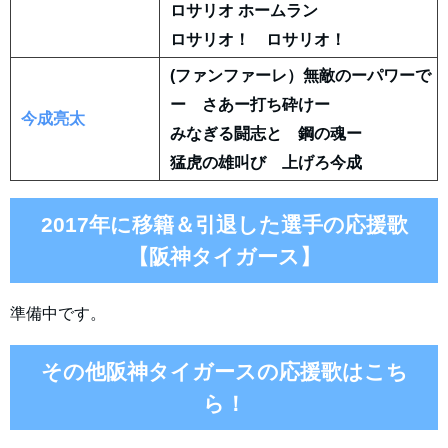
ロサリオ ホームラン
ロサリオ！ ロサリオ！
(ファンファーレ）無敵のーパワーで
ー さあー打ち砕けー
今成亮太
みなぎる闘志と 鋼の魂ー
猛虎の雄叫び 上げろ今成
2017年に移籍＆引退した選手の応援歌
【阪神タイガース】
準備中です。
その他阪神タイガースの応援歌はこち
ら！