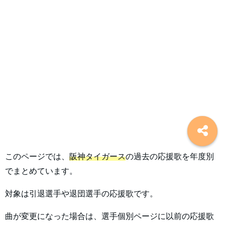
このページでは、
阪神タイガース
の過去の応援歌を年度別
でまとめています。
対象は引退選手や退団選手の応援歌です。
曲が変更になった場合は、選手個別ページに以前の応援歌