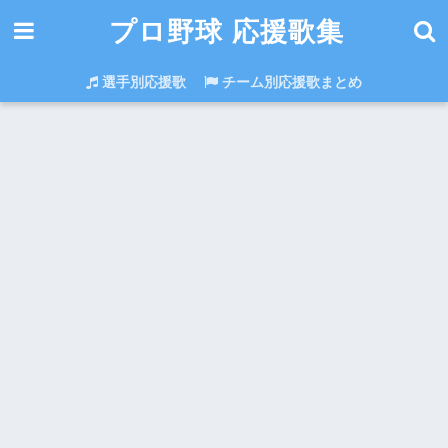
プロ野球 応援歌集
選手別応援歌
チーム別応援歌まとめ