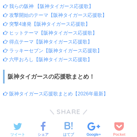
我らの阪神 【阪神タイガース応援歌】
攻撃開始のテーマ【阪神タイガース応援歌】
突撃4連発【阪神タイガース応援歌】
ヒットテーマ【阪神タイガース応援歌】
得点テーマ【阪神タイガース応援歌】
ラッキーセブン【阪神タイガース応援歌】
六甲おろし【阪神タイガース応援歌】
阪神タイガースの応援歌まとめ！
阪神タイガース応援歌まとめ【2026年最新】
SHARE
ツイート
シェア
はてブ
Google+
Pocket