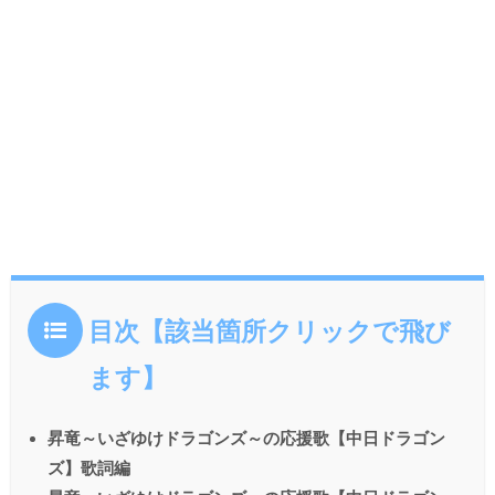
目次【該当箇所クリックで飛び
ます】
昇竜～いざゆけドラゴンズ～の応援歌【中日ドラゴン
ズ】歌詞編