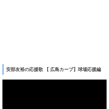
安部友裕の応援歌 【 広島カープ】球場応援編