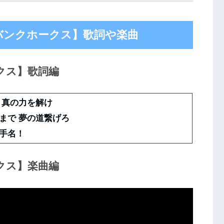
バンクホークス】歌詞や楽曲
クス】歌詞編
 真の力を解け
まで 夢の道繋げろ
手名！
クス】楽曲編