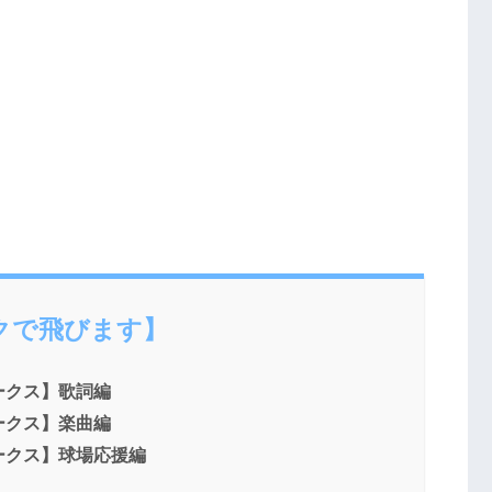
クで飛びます】
ークス】歌詞編
ークス】楽曲編
ークス】球場応援編