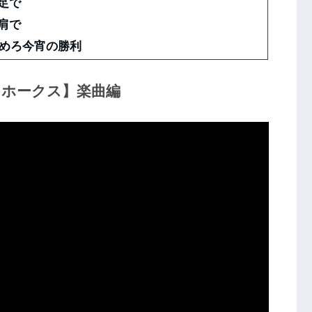
の足で
の肩で
めろ今宵の勝利
クホークス】楽曲編