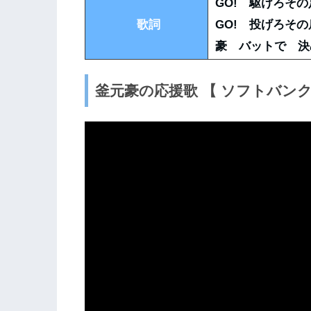
GO! 駆けろそ
歌詞
GO! 投げろそ
豪 バットで 決
釜元豪の応援歌 【 ソフトバン