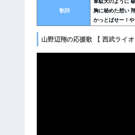
韋駄天のように 
歌詞
胸に秘めた想い 
かっとばせー！や
山野辺翔の応援歌 【 西武ライ