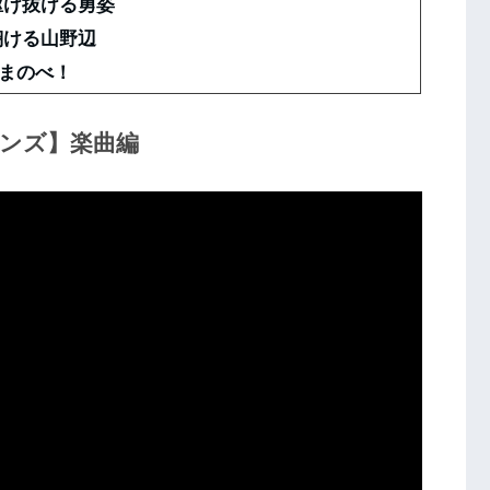
駆け抜ける勇姿
翔ける山野辺
まのべ！
オンズ】楽曲編