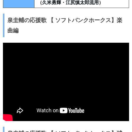
（久米勇輝・江尻慎太郎流用）
泉圭輔の応援歌 【 ソフトバンクホークス】楽
曲編