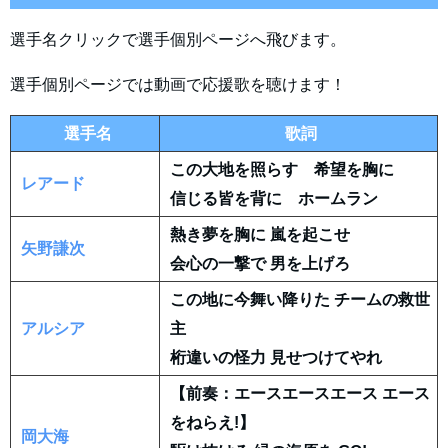
選手名クリックで選手個別ページへ飛びます。
選手個別ページでは動画で応援歌を聴けます！
選手名
歌詞
この大地を照らす 希望を胸に
レアード
信じる皆を背に ホームラン
熱き夢を胸に 嵐を起こせ
矢野謙次
会心の一撃で 男を上げろ
この地に今舞い降りた チームの救世
アルシア
主
桁違いの怪力 見せつけてやれ
【前奏：エースエースエース エース
をねらえ!】
岡大海