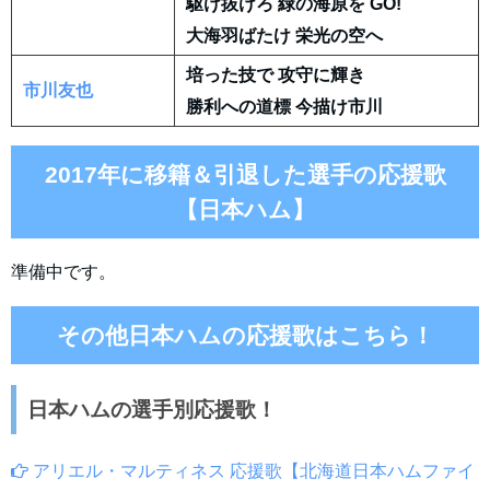
駆け抜けろ 緑の海原を GO!
大海羽ばたけ 栄光の空へ
培った技で 攻守に輝き
市川友也
勝利への道標 今描け市川
2017年に移籍＆引退した選手の応援歌
【日本ハム】
準備中です。
その他日本ハムの応援歌はこちら！
日本ハムの選手別応援歌！
アリエル・マルティネス 応援歌【北海道日本ハムファイ