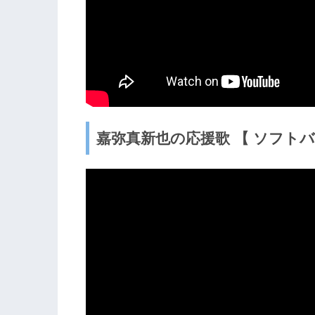
嘉弥真新也の応援歌 【 ソフト