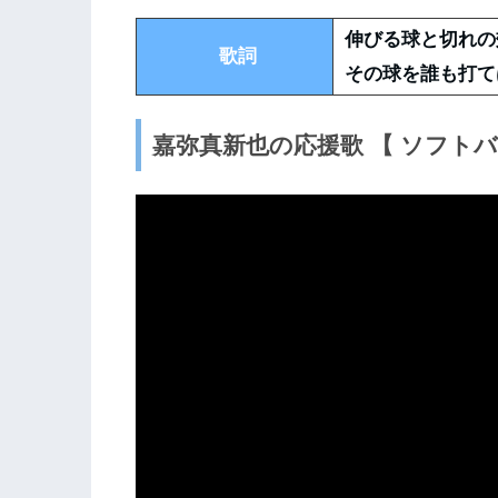
伸びる球と切れ
歌詞
その球を誰も打て
嘉弥真新也の応援歌 【 ソフト