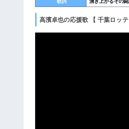
歌詞
湧き上がるその闘
高濱卓也の応援歌 【 千葉ロッ