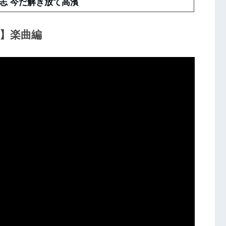
志 今だ解き放て高濱
テ】楽曲編