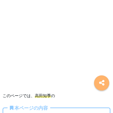
このページでは、
高田知季
の
本ページの内容