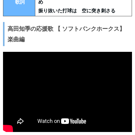
歌詞
め
振り抜いた打球は 空に突き刺さる
高田知季の応援歌 【 ソフトバンクホークス】
楽曲編