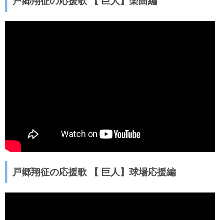
戸郷翔征の応援歌 【 巨人】楽曲編
戸郷翔征の応援歌 【 巨人】球場応援編