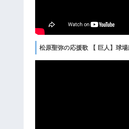
松原聖弥の応援歌 【 巨人】球