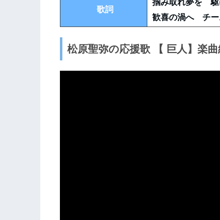
掴み取れ夢を 駆
歌詞
歓喜の渦へ チー
松原聖弥の応援歌 【 巨人】楽曲