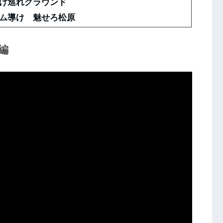
け巡れグラウンド
ム導け 魅せろ松原
編