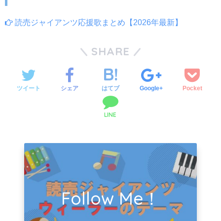
読売ジャイアンツ応援歌まとめ【2026年最新】
SHARE
ツイート
シェア
はてブ
Google+
Pocket
LINE
Follow Me！